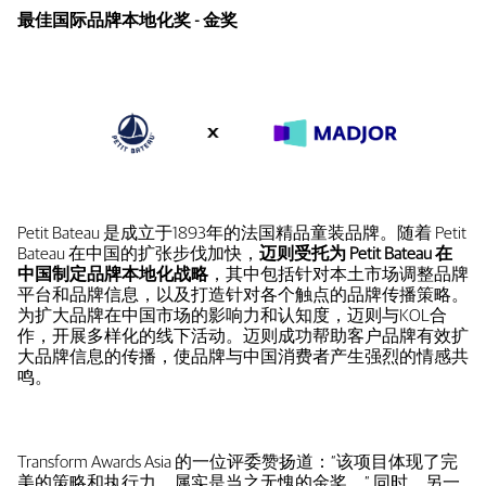
最佳国际品牌本地化奖 - 金奖
Petit Bateau 是成立于1893年的法国精品童装品牌。随着 Petit
Bateau 在中国的扩张步伐加快，
迈则受托为 Petit Bateau 在
中国制定品牌本地化战略
，其中包括针对本土市场调整品牌
平台和品牌信息，以及打造针对各个触点的品牌传播策略。
为扩大品牌在中国市场的影响力和认知度，迈则与KOL合
作，开展多样化的线下活动。迈则成功帮助客户品牌有效扩
大品牌信息的传播，使品牌与中国消费者产生强烈的情感共
鸣。
Transform Awards Asia 的一位评委赞扬道：“该项目体现了完
美的策略和执行力，属实是当之无愧的金奖。” 同时，另一