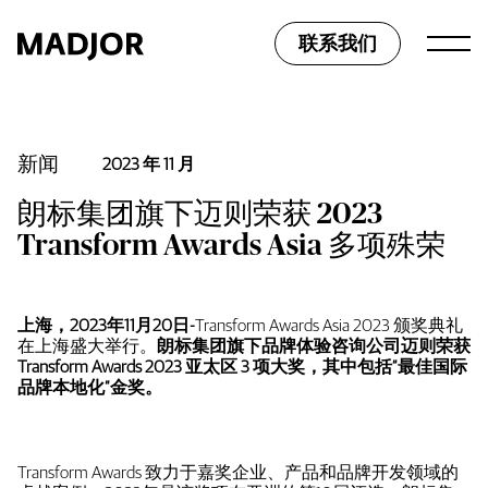
联系我们
新闻
2023 年 11 月
朗标集团旗下迈则荣获 2023
Transform Awards Asia 多项殊荣
上海，2023年11月20日-
Transform Awards Asia 2023 颁奖典礼
在上海盛大举行。
朗标集团旗下品牌体验咨询公司迈则荣获
Transform Awards 2023 亚太区 3 项大奖，其中包括“最佳国际
品牌本地化”金奖。
Transform Awards 致力于嘉奖企业、产品和品牌开发领域的