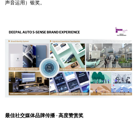
声音运用）银奖。
最佳社交媒体品牌传播 - 高度赞赏奖