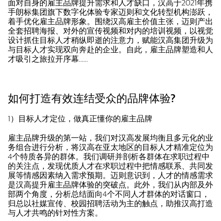
面对自身的雇主品牌提升需求和人才缺口，汉高于2021年携
手朗标集团旗下数字化体验专家迈则和文化转型机构澎跃，
着手优化雇主品牌形象。围绕汉高雇主价值主张，迈则产出
全套招聘海报、对外的宣传视频和对内的培训视频，以视觉
设计抓住目标人才稍纵即逝的注意力，赋能汉高集团升级为
与目标人才实现双向奔赴的企业。自此，雇主品牌塑造和人
才吸引之旅拉开序幕……
如何打造有效连结受众的品牌体验?
​1）目标人才定位，做真正懂你的雇主品牌
雇主品牌升级的第一站，我们对汉高发展均衡且多元化的业
务组合进行分析，将汉高在亚太地区的目标人才精准定位为
4个特质各异的群体。我们调研并剖析各群体在求职过程中
的关注点，发现优质人才在求职过程中把情感联系、共同发
展等情感因素纳入需求预期。迈则意识到，人才的情感需求
是汉高提升雇主品牌体验的突破点。此外，我们从内部及外
部两个角度，分析总结面向4个不同人才群体的对话窗口，
归总以社媒宣传、校园招聘活动为主的触点，助推汉高打造
与人才共鸣的针对性方案。