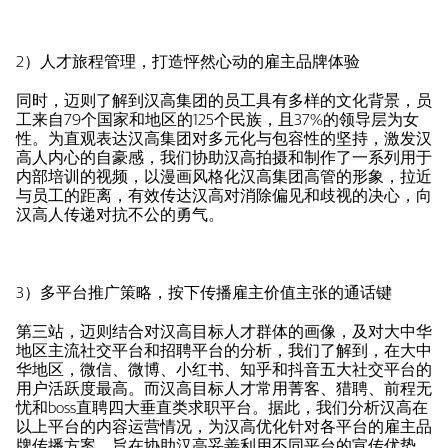
2）人才旅程管理，打造怦然心动的雇主品牌体验
同时，迈则了解到汉高集团的员工具有多样的文化背景，员
工来自79个国家和地区的125个民族，且37%的领导层为女
性。为直观表达汉高集团对多元化与包容性的坚持，激发汉
高人内心的自豪感，我们协助汉高拍摄和制作了一系列用于
内部培训的视频，以漫画风格化汉高集团高管的形象，拉近
与员工的距离，有效传达汉高对消除偏见和歧视的决心，向
汉高人传递对抗不公的勇气。
3）多平台推广策略，按下传播雇主价值主张的通话键
第三站，迈则结合对汉高目标人才群体的画像，及对大中华
地区主流社交平台和招聘平台的分析，我们了解到，在大中
华地区，微信、微博、小红书、知乎和抖音五大社交平台的
用户活跃度最高。而汉高目标人才常用菁客、猎聘、前程无
忧和boss直聘四大垂直类求职平台。据此，我们分析汉高在
以上平台的内容运营情况，为汉高优化针对各平台的雇主品
牌传播方案，旨在协助汉高妥善利用不同平台的宣传优势，