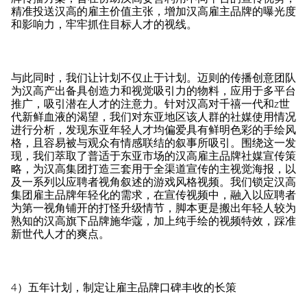
精准投送汉高的雇主价值主张，增加汉高雇主品牌的曝光度
和影响力，牢牢抓住目标人才的视线。
与此同时，我们让计划不仅止于计划。迈则的传播创意团队
为汉高产出备具创造力和视觉吸引力的物料，应用于多平台
推广，吸引潜在人才的注意力。针对汉高对千禧一代和z世
代新鲜血液的渴望，我们对东亚地区该人群的社媒使用情况
进行分析，发现东亚年轻人才均偏爱具有鲜明色彩的手绘风
格，且容易被与观众有情感联结的叙事所吸引。围绕这一发
现，我们萃取了普适于东亚市场的汉高雇主品牌社媒宣传策
略，为汉高集团打造三套用于全渠道宣传的主视觉海报，以
及一系列以应聘者视角叙述的游戏风格视频。我们锁定汉高
集团雇主品牌年轻化的需求，在宣传视频中，融入以应聘者
为第一视角铺开的打怪升级情节，脚本更是搬出年轻人较为
熟知的汉高旗下品牌施华蔻，加上纯手绘的视频特效，踩准
新世代人才的爽点。
4）五年计划，制定让雇主品牌口碑丰收的长策